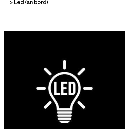
> Led (an bord)