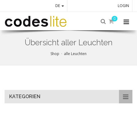
DE
LOGIN
0
Übersicht aller Leuchten
Shop
alle Leuchten
Skip
to
main
content
KATEGORIEN