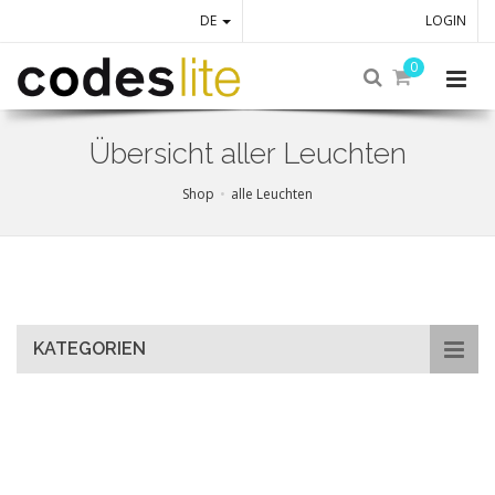
DE
LOGIN
0
Übersicht aller Leuchten
Shop
alle Leuchten
Skip
to
main
content
KATEGORIEN