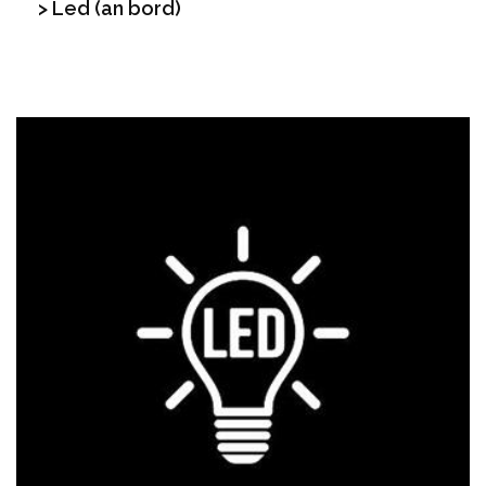
> Led (an bord)