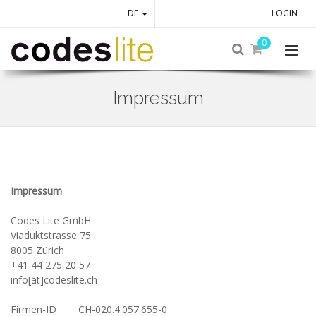
DE
LOGIN
0
Impressum
Skip
to
main
content
Impressum
Codes Lite GmbH
Viaduktstrasse 75
8005 Zürich
+41 44 275 20 57
info[at]codeslite.ch
Firmen-ID
CH-020.4.057.655-0