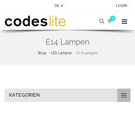
DE
LOGIN
0
E14 Lampen
Shop
LED Lampen
E14 Lampen
Skip
to
main
content
KATEGORIEN