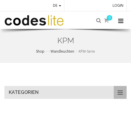
DE
LOGIN
0
KPM
Shop
· Wandleuchten
KPM-Serie
Skip
to
main
content
KATEGORIEN