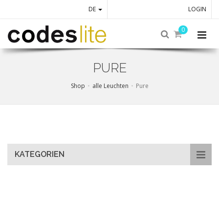
DE
LOGIN
0
PURE
Shop
alle Leuchten
Pure
Skip
to
main
content
KATEGORIEN