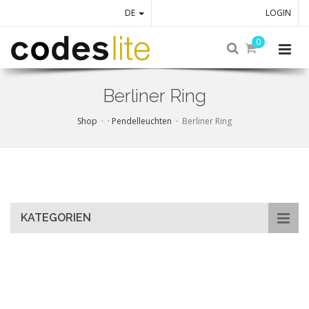
DE
LOGIN
0
Berliner Ring
Shop
· Pendelleuchten
Berliner Ring
Skip
to
main
content
KATEGORIEN