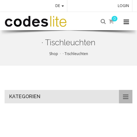
DE
LOGIN
0
· Tischleuchten
Shop
· Tischleuchten
Skip
to
main
content
KATEGORIEN