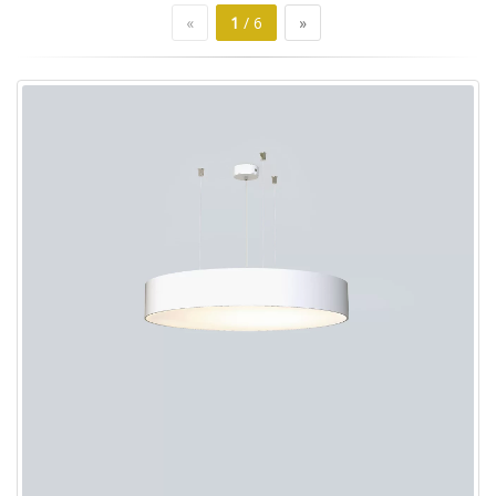
«
1
/ 6
»