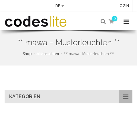
DE
LOGIN
0
** mawa - Musterleuchten **
Shop
alle Leuchten
** mawa - Musterleuchten **
Skip
to
main
content
KATEGORIEN