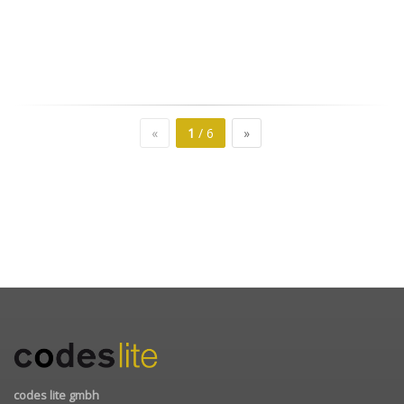
«
1
/ 6
»
codes lite gmbh