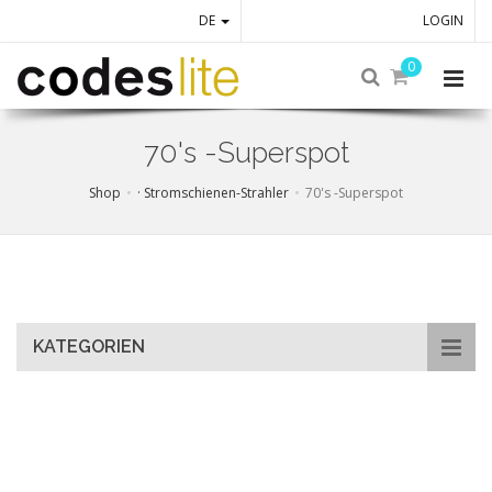
DE
LOGIN
0
70's -Superspot
Shop
· Stromschienen-Strahler
70's -Superspot
Skip
to
main
content
KATEGORIEN