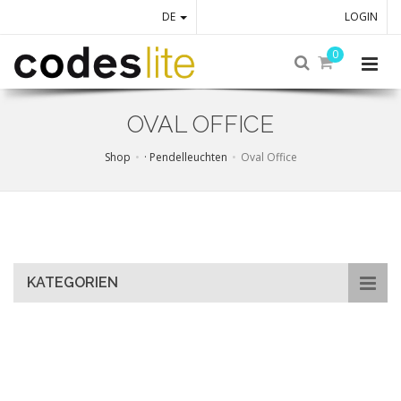
DE
LOGIN
0
OVAL OFFICE
Shop
· Pendelleuchten
Oval Office
Skip
to
main
content
KATEGORIEN